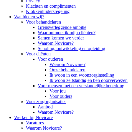
Privacy
Klachten en complimenten
Klokkenluidersregeling
Wat bieden wij?
Voor behandelaren
Grensverleggende ambitie
Waar ontmoet ik mijn cliënten?
Samen komen we verder
Waarom Novicare?
Scholing, ontwikkeling en opleiding
Voor cliënten
Voor ouderen
Waarom Novicare?
Onze behandelaren
Ik woon in een woonzorginstelling
Ik woon zelfstandig en ben doorverwezen
Voor mensen met een verstandelijke beperking
Voor jou
Voor ouders
Voor zorgorganisaties
Aanbod
Waarom Novicare?
Werken bij Novicare
Vacatures
Waarom Novicare?