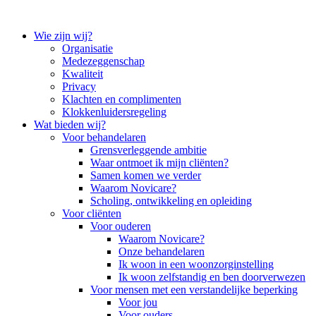
Wie zijn wij?
Organisatie
Medezeggenschap
Kwaliteit
Privacy
Klachten en complimenten
Klokkenluidersregeling
Wat bieden wij?
Voor behandelaren
Grensverleggende ambitie
Waar ontmoet ik mijn cliënten?
Samen komen we verder
Waarom Novicare?
Scholing, ontwikkeling en opleiding
Voor cliënten
Voor ouderen
Waarom Novicare?
Onze behandelaren
Ik woon in een woonzorginstelling
Ik woon zelfstandig en ben doorverwezen
Voor mensen met een verstandelijke beperking
Voor jou
Voor ouders