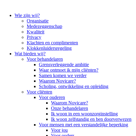
Wie zijn wij?
Organisatie
Medezeggenschap
Kwaliteit
Privacy
Klachten en complimenten
Klokkenluidersregeling
Wat bieden wij?
Voor behandelaren
Grensverleggende ambitie
Waar ontmoet ik mijn cliënten?
Samen komen we verder
Waarom Novicare?
Scholing, ontwikkeling en opleiding
Voor cliënten
Voor ouderen
Waarom Novicare?
Onze behandelaren
Ik woon in een woonzorginstelling
Ik woon zelfstandig en ben doorverwezen
Voor mensen met een verstandelijke beperking
Voor jou
Voor ouders