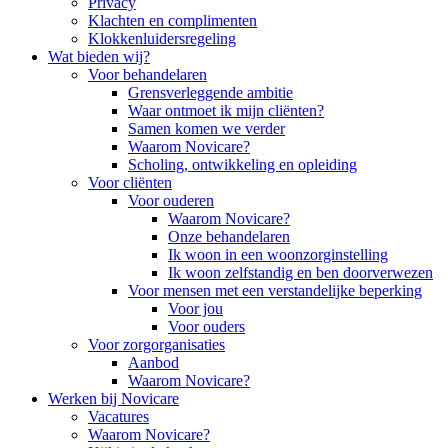
Privacy
Klachten en complimenten
Klokkenluidersregeling
Wat bieden wij?
Voor behandelaren
Grensverleggende ambitie
Waar ontmoet ik mijn cliënten?
Samen komen we verder
Waarom Novicare?
Scholing, ontwikkeling en opleiding
Voor cliënten
Voor ouderen
Waarom Novicare?
Onze behandelaren
Ik woon in een woonzorginstelling
Ik woon zelfstandig en ben doorverwezen
Voor mensen met een verstandelijke beperking
Voor jou
Voor ouders
Voor zorgorganisaties
Aanbod
Waarom Novicare?
Werken bij Novicare
Vacatures
Waarom Novicare?